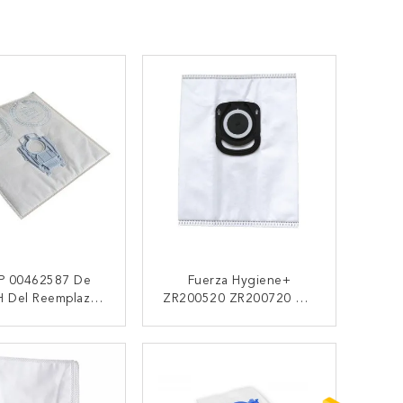
 P 00462587 De
Fuerza Hygiene+
 Del Reemplazo
ZR200520 ZR200720 Del
64 99,9% Bolsos
Silencio De Rowenta De
o De La Filtración
Las Bolsas Anti Polvo Del
TACTAR AHORA
CONTACTAR AHORA
l Micrófono
Aspirador Del OEM