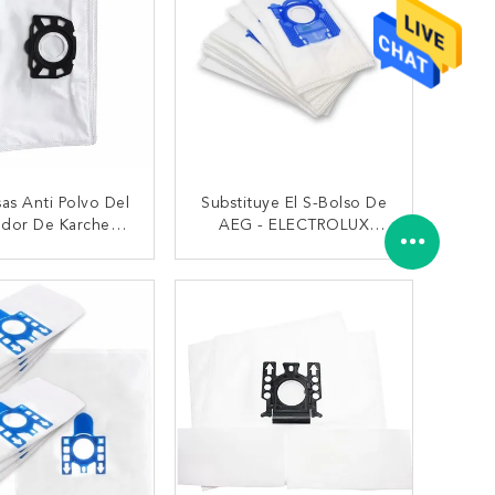
sas Anti Polvo Del
Substituye El S-Bolso De
ador De Karcher
AEG - ELECTROLUX
V4 MV5 MV6 WD4
E200/AEG Favorables 10
WD6 WD4000 A
HR6999 - 51000829
TACTAR AHORA
CONTACTAR AHORA
WD5999