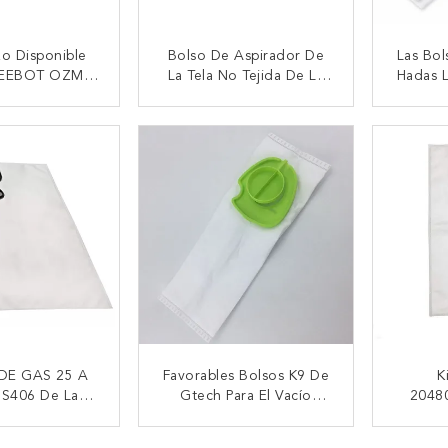
o Disponible
Bolso De Aspirador De
Las Bol
DEEBOT OZMO
La Tela No Tejida De La
Hadas L
T8 Máximo Y T8
Bolsa Anti Polvo De La
GN C1
 La Bolsa Anti
Eficacia De Miele FJM
S5211
CTAR AHORA
CONTACTAR AHORA
CON
Polvo
HyClean 3D
S2
DE GAS 25 A
Favorables Bolsos K9 De
K
SS406 De Las
Gtech Para El Vacío
2048
 Anti Polvo
ATF038/ATF039 De ATF3
Unive
BV 25/35 AEG
Gtech
Serie 
CTAR AHORA
CONTACTAR AHORA
CON