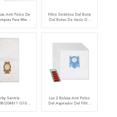
sas Anti Polvo De
Filtro Sintético Del Bote
impias Para Miele
Del Bolso De Vacío De
 Clásico S5210
Las Bolsas Anti Polvo Del
 S5261 TT5000
Aspirador De Miele FJM
TACTAR AHORA
CONTACTAR AHORA
121C S8310
GN
irby Sentria
Las 2 Bolsas Anti Polvo
08/204811 G10
Del Aspirador Del Filtro
rsal G10E De La
Para BOSCH BSG7-6-4
De La Bolsa Anti
BGL8 BGL5
TACTAR AHORA
CONTACTAR AHORA