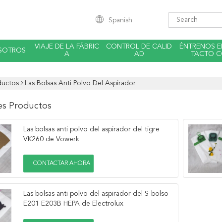
Spanish
VIAJE DE LA FÁBRIC
CONTROL DE CALID
ÉNTRENOS 
SOTROS
A
AD
TACTO 
ductos
Las Bolsas Anti Polvo Del Aspirador
es Productos
Las bolsas anti polvo del aspirador del tigre
VK260 de Vowerk
CONTACTAR AHORA
Las bolsas anti polvo del aspirador del S-bolso
E201 E203B HEPA de Electrolux