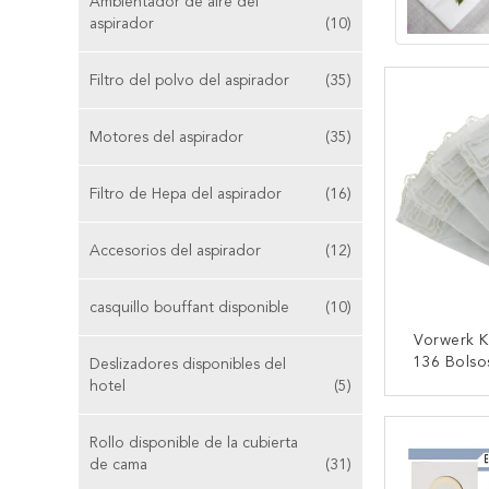
Ambientador de aire del
aspirador
(10)
Filtro del polvo del aspirador
(35)
Motores del aspirador
(35)
Filtro de Hepa del aspirador
(16)
Accesorios del aspirador
(12)
casquillo bouffant disponible
(10)
Vorwerk 
136 Bolsos
Deslizadores disponibles del
Tamaño 
hotel
(5)
27*19.
CONTA
H
Rollo disponible de la cubierta
de cama
(31)