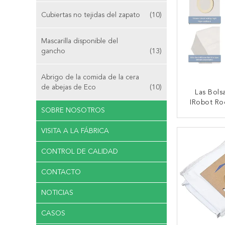
Cubiertas no tejidas del zapato
(10)
Mascarilla disponible del
gancho
(13)
Abrigo de la comida de la cera
de abejas de Eco
(10)
Las Bols
IRobot Ro
SOBRE NOSOTROS
Del Asp
Basura Má
CONTA
VISITA A LA FÁBRICA
CONTROL DE CALIDAD
CONTACTO
NOTICIAS
CASOS