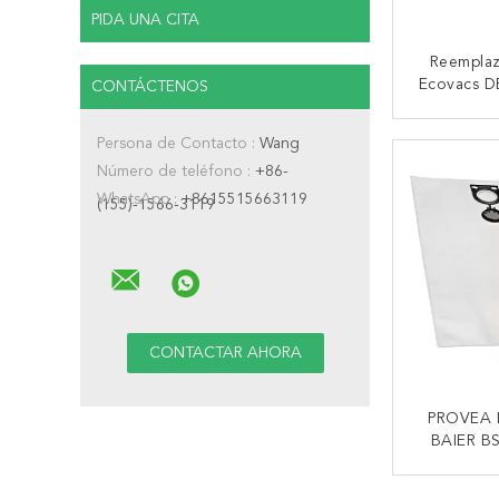
PIDA UNA CITA
Reemplaz
Ecovacs 
CONTÁCTENOS
T8 Serie 
De AIVI De
CONTA
Persona de Contacto :
Wang
Número de teléfono :
+86-
WhatsApp :
+8615515663119
(155)-1566-3119
PROVEA 
BAIER B
Bolsas
STARMIX F
CONTA