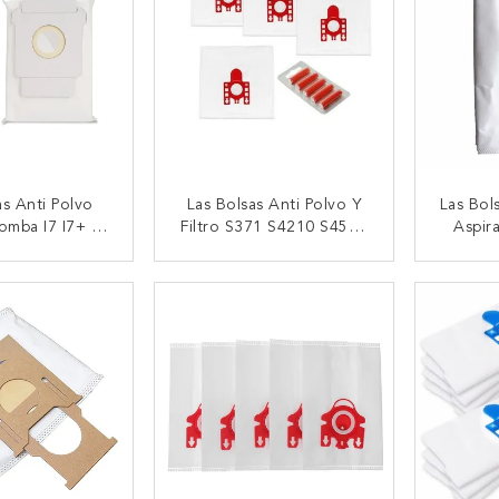
as Anti Polvo
Las Bolsas Anti Polvo Y
Las Bol
omba I7 I7+ I7
Filtro S371 S4210 S4511
Aspir
irador De La
S510 S372 S4211 S4560
Para M
s S9 S9+ E5 E6
S511 De Miele FJM
WD5 
CTAR AHORA
CONTACTAR AHORA
CON
E7