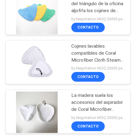
del triángulo de la oficina
aljofifa los cojines de
38
limpieza
by Negotiation MOQ:20000 pedazos/pedazos
Motores del
CONTACTO
aspirador
Cojines lavables
compatibles de Coral
Microfiber Cloth Steam
Mop
by Negotiation MOQ:20000 pedazos/pedazos
CONTACTO
19
Filtro de Hepa del
La madera suela los
accesorios del aspirador
aspirador
de Coral Microfiber
Steam Mop Heads
by Negotiation MOQ:20000 pedazos/pedazos
CONTACTO