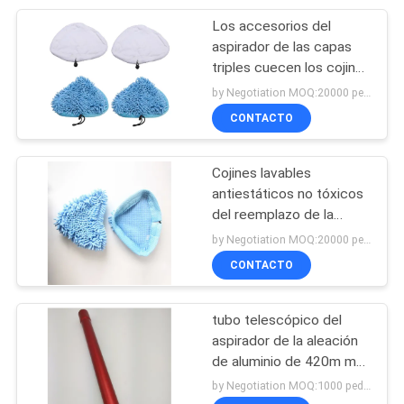
Los accesorios del
15
aspirador de las capas
Accesorios del
triples cuecen los cojines
de la fregona al vapor del
by Negotiation MOQ:20000 pedazos/pedazos
aspirador
limpiador
CONTACTO
Cojines lavables
antiestáticos no tóxicos
del reemplazo de la
10
fregona del vapor
by Negotiation MOQ:20000 pedazos/pedazos
casquillo bouffant
CONTACTO
disponible
tubo telescópico del
aspirador de la aleación
de aluminio de 420m m
36m m
by Negotiation MOQ:1000 pedazos/pedazos