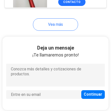
CONTACTO
5
Deslizadores
disponibles del
Vea más
hotel
Deja un mensaje
¡Te llamaremos pronto!
34
Rollo disponible de
la cubierta de cama
13