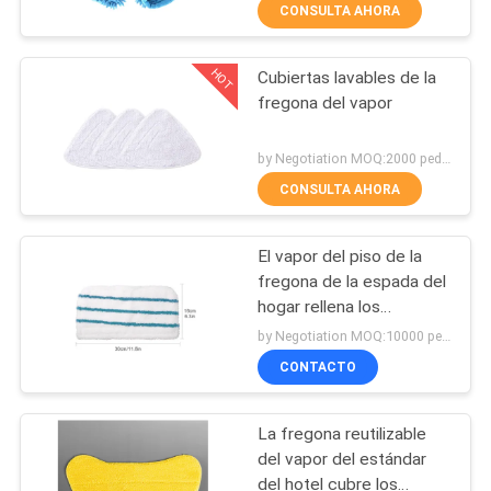
CONSULTA AHORA
CONTROL
HOT
Cubiertas lavables de la
DE
87
fregona del vapor
CALIDAD
Las bolsas anti
by Negotiation MOQ:2000 pedazos/pedazos
polvo del aspirador
ÉNTRENOS
CONSULTA AHORA
EN
El vapor del piso de la
CONTACTO
fregona de la espada del
CON
hogar rellena los
47
accesorios del aspirador
by Negotiation MOQ:10000 pedazos/pedazos
Bolsas de papel del
CONTACTO
PIDA
UNA
aspirador
La fregona reutilizable
CITA
del vapor del estándar
del hotel cubre los