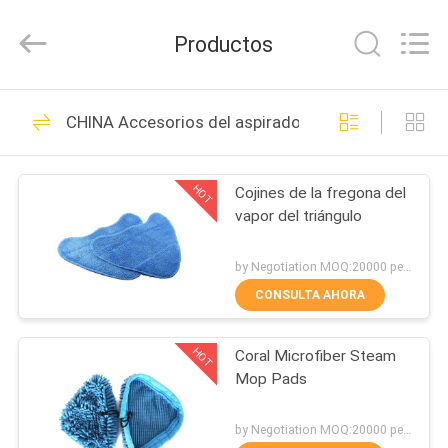
Henan
Toyeen
Biotech
Productos
Co.,
Ltd.
All
Rights
Reserved.
HOGAR
101
Developed
CHINA Accesorios del aspirador
by
ECER
Bolsos de filtro del
PRODUCTOS
VAC
HOT
Cojines de la fregona del
vapor del triángulo
SOBRE
NOSOTROS
by Negotiation MOQ:20000 pedazos/pedazos
CONSULTA AHORA
88
VIAJE
Bolsos de filtro del
HOT
Coral Microfiber Steam
DE
Mop Pads
LA
aspirador
FÁBRICA
by Negotiation MOQ:20000 pedazos/pedazos