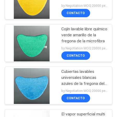
accesorios del aspirador
by Negotiation MOQ:20000 pedazos/pedazos
MAPA
CONTACTO
DEL
14
SITIO
Ambientador de aire
Cojín lavable libre químico
verde amarillo de la
del aspirador
PRIVACY
fregona de la microfibra
by Negotiation MOQ:20000 pedazos/pedazos
POLICY
CONTACTO
Cubiertas lavables
38
universales blancas
Filtro del polvo del
azules de la fregona del
vapor
by Negotiation MOQ:20000 pedazos/pedazos
aspirador
CONTACTO
El vapor superficial multi