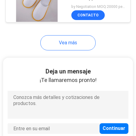
by Negotiation MOQ:20000 pedazos/pedazos
MAPA
CONTACTO
DEL
14
SITIO
Ambientador de aire
Vea más
del aspirador
PRIVACY
POLICY
Deja un mensaje
¡Te llamaremos pronto!
38
Filtro del polvo del
aspirador