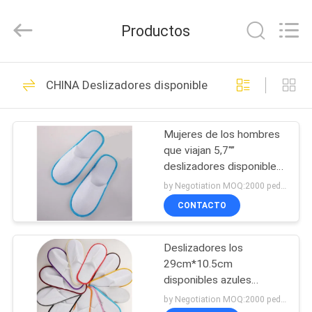
Toyeen
Biotech
Co.,
Productos
Ltd.
All
Rights
Reserved.
HOGAR
Developed
101
by
CHINA Deslizadores disponibles del hotel
ECER
Bolsos de filtro del
PRODUCTOS
VAC
Mujeres de los hombres
que viajan 5,7"”
SOBRE
deslizadores disponibles
NOSOTROS
del hotel de 5gsm X6.69
by Negotiation MOQ:2000 pedazos/pedazos
CONTACTO
88
VIAJE
Bolsos de filtro del
Deslizadores los
DE
29cm*10.5cm
LA
aspirador
disponibles azules
blancos del hotel con la
FÁBRICA
by Negotiation MOQ:2000 pedazos/pedazos