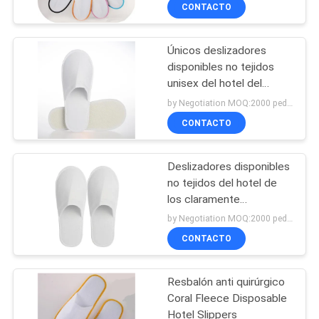
banda elástica
CONTACTO
CONTROL
Únicos deslizadores
DE
87
disponibles no tejidos
CALIDAD
unisex del hotel del
Las bolsas anti
cuarto de baño 100gsm
by Negotiation MOQ:2000 pedazos/pedazos
polvo del aspirador
del BALNEARIO
ÉNTRENOS
CONTACTO
EN
Deslizadores disponibles
CONTACTO
no tejidos del hotel de
CON
los claramente
47
27cm*10.0cm los
by Negotiation MOQ:2000 pedazos/pedazos
28cm*10.5cm
Bolsas de papel del
CONTACTO
PIDA
UNA
aspirador
Resbalón anti quirúrgico
CITA
Coral Fleece Disposable
Hotel Slippers