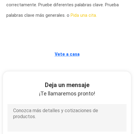
correctamente. Pruebe diferentes palabras clave. Prueba
CONTROL
palabras clave más generales. o
Pida una cita.
DE
CALIDAD
ÉNTRENOS
Vete a casa
EN
CONTACTO
CON
Deja un mensaje
¡Te llamaremos pronto!
PIDA
UNA
CITA