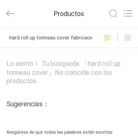
Toyeen
Biotech
Co.,
Productos
Ltd.
All
Rights
Reserved.
Developed
HOGAR
by
hard roll up tonneau cover fabricación en línea
ECER
PRODUCTOS
Lo siento！ Tu búsqueda 「hard roll up
SOBRE
tonneau cover」No coincide con los
productos.
NOSOTROS
VIAJE
Sugerencias：
DE
LA
FÁBRICA
Asegúrese de que todas las palabras estén escritas