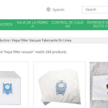
Spanish
VIAJE DE LA FÁBRIC
CONTROL DE CALID
ÉNTRENOS 
SOTROS
A
AD
TACTO 
ductos
Hepa Filter Vacuum Fabricante En Línea
ve:"
hepa filter vacuum
" match 244 products