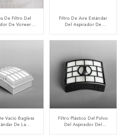
s De Filtro Del
Filtro De Aire Estándar
ador De Vorwerk
Del Aspirador De
ld VK130/131
Numatic De La Talla 135
Del Hogar
TACTAR AHORA
CONTACTAR AHORA
 De Vacío Bagless
Filtro Plástico Del Polvo
tándar De La
Del Aspirador Del
fibra HEPA Del
Reemplazo 5pcs HEPA
Algodón
TACTAR AHORA
CONTACTAR AHORA