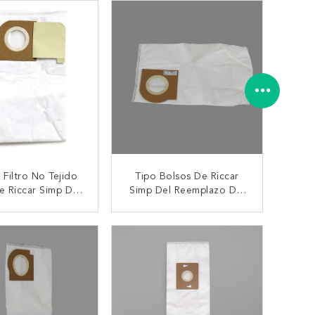
 Filtro No Tejido
Tipo Bolsos De Riccar
 Riccar Simp Del
Simp Del Reemplazo Del
rueso Y Suave De
Tamaño Estándar De
ra El Bolso Micro
Filtro De Vacío De W
TACTAR AHORA
CONTACTAR AHORA
lector De Polvo
HEPA
a El Aspirador