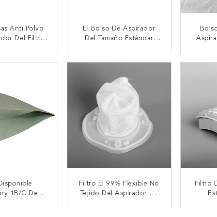
sas Anti Polvo
El Bolso De Aspirador
Bolso
dor Del Filtro
Del Tamaño Estándar
Aspir
CH BSG7-6-4
BOSCH Mecanografía A
Kobo
8 BGL5
P 00462587 00468264
CTAR AHORA
CONTACTAR AHORA
CON
RAFÍAN Todo
Micrones Blancos Del
G
VAC De Bolsos De Filtro
Disponible
Filtro El 99% Flexible No
Filtro
nry 1B/C De
Tejido Del Aspirador De
Es
Henry Vacuum
Los PP Del ABS Blanco
Micro
roflo Double
CTAR AHORA
CONTACTAR AHORA
CON