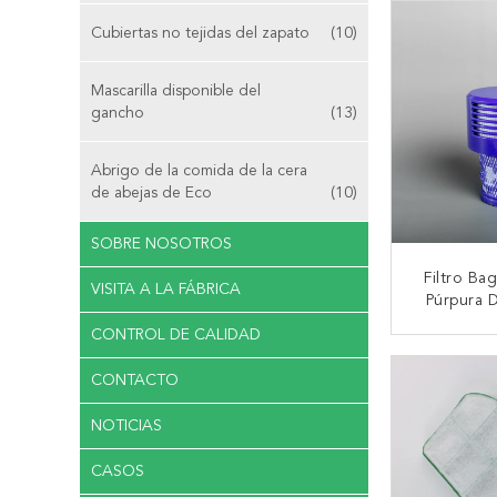
Cubiertas no tejidas del zapato
(10)
Mascarilla disponible del
gancho
(13)
Abrigo de la comida de la cera
de abejas de Eco
(10)
SOBRE NOSOTROS
Filtro Bag
VISITA A LA FÁBRICA
Púrpura 
Aspirad
CONTROL DE CALIDAD
CONTA
CONTACTO
NOTICIAS
CASOS