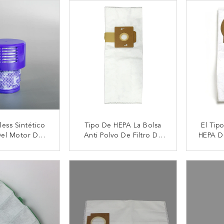
less Sintético
Tipo De HEPA La Bolsa
El Tipo
Del Motor Del
Anti Polvo De Filtro De
HEPA De
or Del Vapor
La Serie RFH-6 De Los
Paño G
Bolsos De Vacío De F
W Filt
CTAR AHORA
CONTACTAR AHORA
CON
Riccar Supralite
Del Co
Par