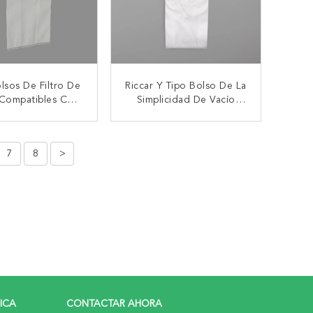
lsos De Filtro De
Riccar Y Tipo Bolso De La
Compatibles Con
Simplicidad De Vacío
, Sinergia De La
Equivalente De F H10
cidad, Montante
HEPA Para SupraLite SF-6
TACTAR AHORA
CONTACTAR AHORA
La Resplandor
7
8
>
RICA
CONTACTAR AHORA