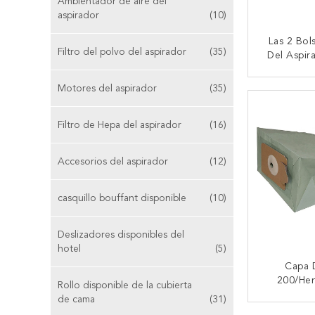
Ambientador de aire del
aspirador
(10)
Las 2 Bol
Filtro del polvo del aspirador
(35)
Del Aspira
Para BOS
BGL
Motores del aspirador
(35)
CONTA
MECANOG
Filtro de Hepa del aspirador
(16)
Accesorios del aspirador
(12)
casquillo bouffant disponible
(10)
Deslizadores disponibles del
hotel
(5)
Capa 
200/He
Rollo disponible de la cubierta
Numatic 
de cama
(31)
Bags Mic
CONTA