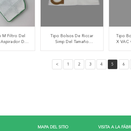
 M Filtro Del
Tipo Bolsos De Riccar
Tipo Bo
 Aspirador De
Simp Del Tamaño
X VAC 
Micrones
Estándar De Vacío Micro
Riccar
De La Filtración De X
Simpli
CTAR AHORA
CONTACTAR AHORA
CON
HEPA
De 
<
1
2
3
4
5
6
MAPA DEL SITIO
VISITA A LA FÁB