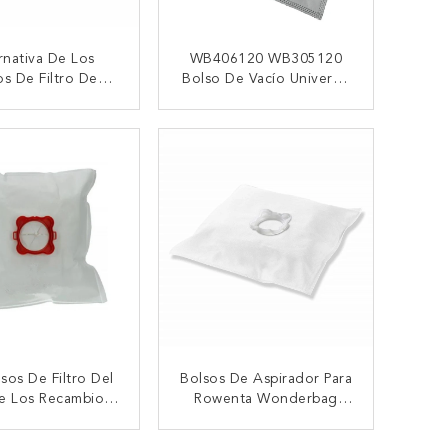
rnativa De Los
WB406120 WB305120
os De Filtro De
Bolso De Vacío Universal
ta VAC Al Bolso
De Wonderbag De
ido Del Paño Del
415120 Del VAC Bolsos
TACTAR AHORA
CONTACTAR AHORA
o Del Polvo De
De Filtro RO464583
Wonderbag
sos De Filtro Del
Bolsos De Aspirador Para
e Los Recambios
Rowenta Wonderbag
irador Fijaron El
Endura
erdo Rowenta
WB484720/acuerdo
TACTAR AHORA
CONTACTAR AHORA