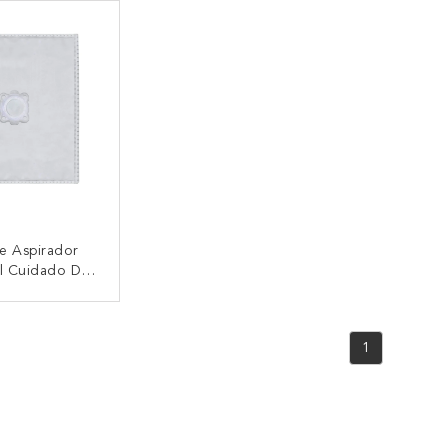
el Reemplazo
WB406120 (RO4, RO05)
W
De Wonderbag
e Aspirador
el Cuidado De
WB484740 Del
 La Bolsa Anti
CTAR AHORA
La Microfibra
1
rbag Endura