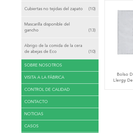
Bolso D
Cubiertas no tejidas del zapato
(10)
Mascarilla disponible del
gancho
(13)
Abrigo de la comida de la cera
de abejas de Eco
(10)
SOBRE NOSOTROS
Bolso D
VISITA A LA FÁBRICA
Llergy D
Rowenta 
CONTROL DE CALIDAD
Sistema De
CONTA
Polvo De 
CONTACTO
De Wonde
NOTICIAS
CASOS