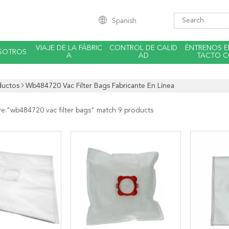
Spanish
VIAJE DE LA FÁBRIC
CONTROL DE CALID
ÉNTRENOS 
SOTROS
A
AD
TACTO 
ductos
Wb484720 Vac Filter Bags Fabricante En Línea
ve:"
wb484720 vac filter bags
" match 9 products