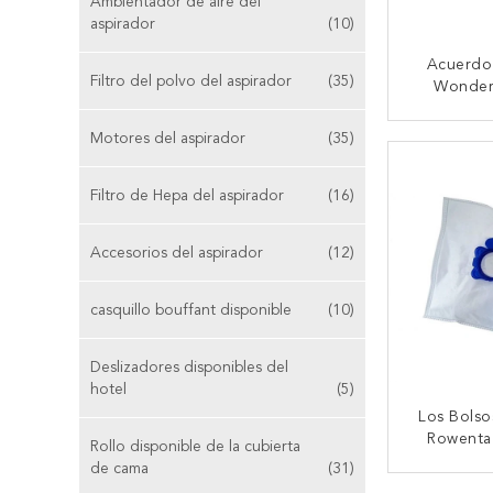
Ambientador de aire del
aspirador
(10)
Acuerdo
Filtro del polvo del aspirador
(35)
Wonder
Bolsos 
Rowenta
Motores del aspirador
(35)
CONTA
Endura W
Filtro de Hepa del aspirador
(16)
Accesorios del aspirador
(12)
casquillo bouffant disponible
(10)
Deslizadores disponibles del
hotel
(5)
Los Bolso
Rowenta
Rollo disponible de la cubierta
WB40612
de cama
(31)
VAC Sacan
CONTA