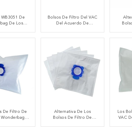
 WB3051 De
Bolsos De Filtro Del VAC
Alte
bag De Los
Del Acuerdo De
Bols
De Filtro De
Wonderbag Para El
Rowen
 Wonderbag
Aspirador Rowenta
No Tej
CTAR AHORA
CONTACTAR AHORA
CON
B484720 VAC
WB305120
Cambi
s De Filtro De
Alternativa De Los
Los Bol
 Wonderbag
Bolsos De Filtro De
VAC D
0 WB305120
Rowenta VAC Al
Del Asp
 El Polvo Del
Acuerdo WB305120
Acu
CTAR AHORA
CONTACTAR AHORA
CON