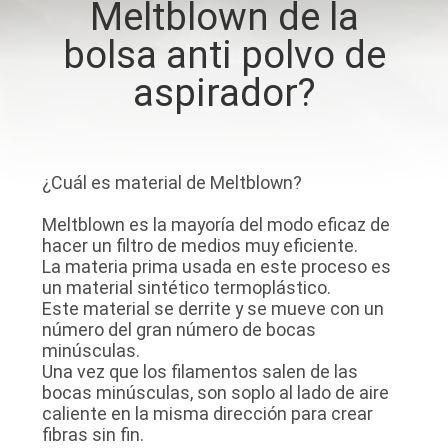
Meltblown de la
bolsa anti polvo de
CONTROL
DE
aspirador?
CALIDAD
ÉNTRENOS
¿Cuál es material de Meltblown?
EN
Meltblown es la mayoría del modo eficaz de
CONTACTO
hacer un filtro de medios muy eficiente.
La materia prima usada en este proceso es
CON
un material sintético termoplástico.
Este material se derrite y se mueve con un
número del gran número de bocas
PIDA
minúsculas.
Una vez que los filamentos salen de las
UNA
bocas minúsculas, son soplo al lado de aire
CITA
caliente en la misma dirección para crear
fibras sin fin.