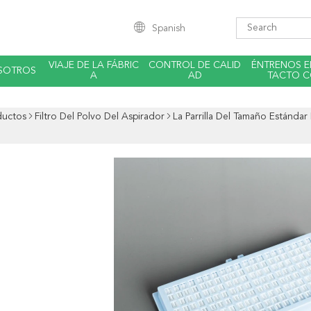
Spanish
VIAJE DE LA FÁBRIC
CONTROL DE CALID
ÉNTRENOS 
SOTROS
A
AD
TACTO 
ductos
Filtro Del Polvo Del Aspirador
La Parrilla Del Tamaño Estándar