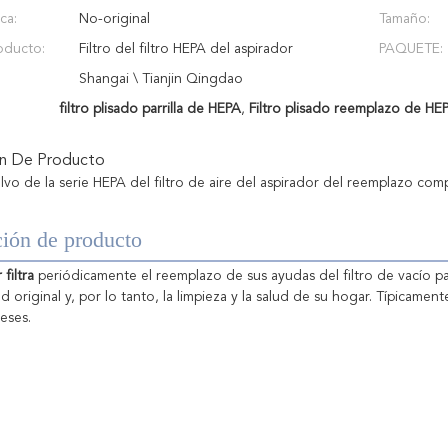
ca:
No-original
Tamaño:
oducto:
Filtro del filtro HEPA del aspirador
PAQUETE:
Shangai \ Tianjin Qingdao
filtro plisado parrilla de HEPA
,
Filtro plisado reemplazo de HE
ón De Producto
olvo de la serie HEPA del filtro de aire del aspirador del reemplazo com
ión de producto
 filtra
 periódicamente el reemplazo de sus ayudas del filtro de vacío p
ad original y, por lo tanto, la limpieza y la salud de su hogar. Típicament
eses.