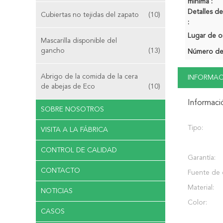
mínima :
Detalles 
Cubiertas no tejidas del zapato
(10)
:
Lugar de o
Mascarilla disponible del
gancho
(13)
Número de
Abrigo de la comida de la cera
INFORMAC
de abejas de Eco
(10)
Informaci
SOBRE NOSOTROS
Tipo:
VISITA A LA FÁBRICA
CONTROL DE CALIDAD
Garantía:
CONTACTO
Fuente de 
Material:
NOTICIAS
Color:
CASOS