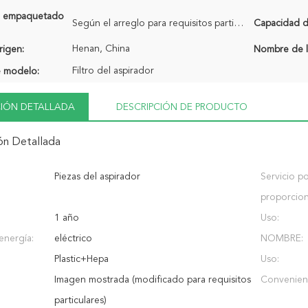
de empaquetado
Según el arreglo para requisitos particulares del usuario
Capacidad de
Henan, China
rigen:
Nombre de l
Filtro del aspirador
 modelo:
IÓN DETALLADA
DESCRIPCIÓN DE PRODUCTO
ón Detallada
Piezas del aspirador
Servicio p
proporcio
1 año
Uso:
energía:
eléctrico
NOMBRE:
Plastic+Hepa
Uso:
Imagen mostrada (modificado para requisitos
Convenient
particulares)