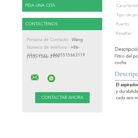
PIDA UNA CITA
Característi
Tipo de pr
CONTÁCTENOS
Puerto:
Resaltar:
Persona de Contacto :
Wang
Número de teléfono :
+86-
Descripci
WhatsApp :
+8615515663119
Filtro del p
(155)-1566-3119
coche
Descripc
El aspirador
y durabilid
cada seis m