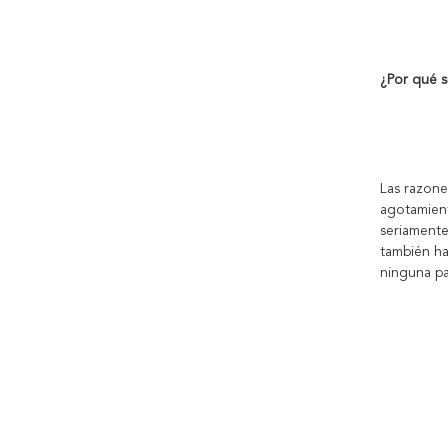
¿Por qué su
Las razones
agotamient
seriamente
también ha
ninguna pa