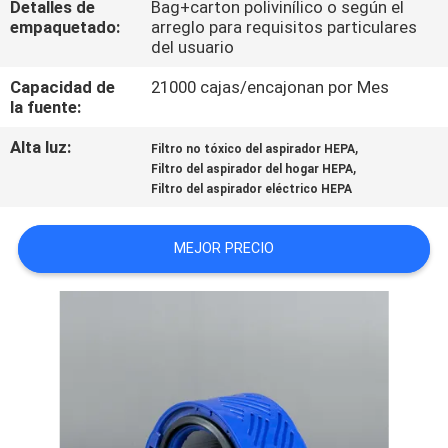
Detalles de
Bag+carton polivinílico o según el
empaquetado:
arreglo para requisitos particulares
CONTROL
del usuario
DE
Capacidad de
21000 cajas/encajonan por Mes
la fuente:
CALIDAD
Alta luz:
,
Filtro no tóxico del aspirador HEPA
,
Filtro del aspirador del hogar HEPA
ÉNTRENOS
Filtro del aspirador eléctrico HEPA
EN
CONTACTO
MEJOR PRECIO
CON
PIDA
UNA
CITA