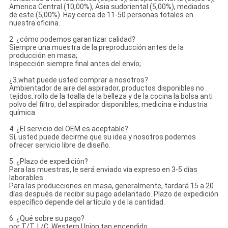
America Central (10,00%), Asia sudoriental (5,00%), mediados
de este (5,00%). Hay cerca de 11-50 personas totales en
nuestra oficina.
2. ¿cómo podemos garantizar calidad?
Siempre una muestra de la preproducción antes de la
producción en masa;
Inspección siempre final antes del envío;
¿3.what puede usted comprar a nosotros?
Ambientador de aire del aspirador, productos disponibles no
tejidos, rollo de la toalla de la belleza y de la cocina la bolsa anti
polvo del filtro, del aspirador disponibles, medicina e industria
química
4: ¿El servicio del OEM es aceptable?
Sí, usted puede decirme que su idea y nosotros podemos
ofrecer servicio libre de diseño.
5: ¿Plazo de expedición?
Para las muestras, le será enviado vía expreso en 3-5 días
laborables.
Para las producciones en masa, generalmente, tardará 15 a 20
días después de recibir su pago adelantado. Plazo de expedición
específico depende del artículo y de la cantidad.
6: ¿Qué sobre su pago?
por T/T, L/C, Western Union tan encendido.