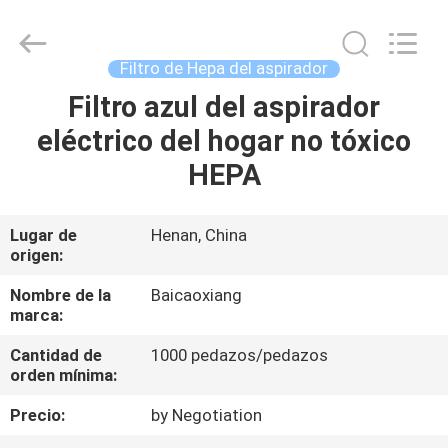
Toyeen
Biotech
Co.,
Ltd.
All
Filtro de Hepa del aspirador
Rights
Reserved.
Developed
Filtro azul del aspirador
HOGAR
by
ECER
eléctrico del hogar no tóxico
PRODUCTOS
HEPA
SOBRE
Lugar de
Henan, China
origen:
NOSOTROS
Nombre de la
Baicaoxiang
marca:
VIAJE
Cantidad de
1000 pedazos/pedazos
DE
orden mínima:
LA
Precio:
by Negotiation
FÁBRICA