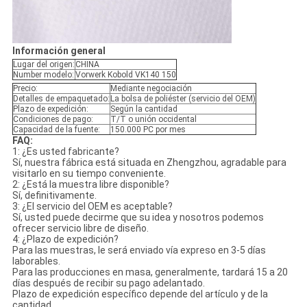
Información general
Lugar del origen:
CHINA
Number modelo:
Vorwerk Kobold VK140 150
Precio:
Mediante negociación
Detalles de empaquetado:
La bolsa de poliéster (servicio del OEM)
Plazo de expedición:
Según la cantidad
Condiciones de pago:
T/T o unión occidental
Capacidad de la fuente:
150.000 PC por mes
FAQ:
1: ¿Es usted fabricante?
Sí, nuestra fábrica está situada en Zhengzhou, agradable para
visitarlo en su tiempo conveniente.
2: ¿Está la muestra libre disponible?
Sí, definitivamente.
3: ¿El servicio del OEM es aceptable?
Sí, usted puede decirme que su idea y nosotros podemos
ofrecer servicio libre de diseño.
4: ¿Plazo de expedición?
Para las muestras, le será enviado vía expreso en 3-5 días
laborables.
Para las producciones en masa, generalmente, tardará 15 a 20
días después de recibir su pago adelantado.
Plazo de expedición específico depende del artículo y de la
cantidad.