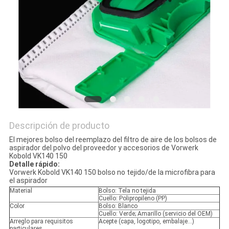
MAPA
DEL
SITIO
PRIVACY
POLICY
Descripción de producto
El mejores bolso del reemplazo del filtro de aire de los bolsos de
aspirador del polvo del proveedor y accesorios de Vorwerk
Kobold VK140 150
Detalle rápido:
Vorwerk Kobold VK140 150 bolso no tejido/de la microfibra para
el aspirador
Material
Bolso: Tela no tejida
Cuello: Polipropileno (PP)
Color
Bolso: Blanco
Cuello: Verde; Amarillo (servicio del OEM)
Arreglo para requisitos
Acepte (capa, logotipo, embalaje…)
particulares