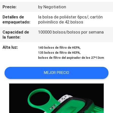
Precio:
by Negotiation
CONTROL
Detalles de
la bolsa de poliéster 6pcs/; cartón
DE
empaquetado:
polivinílico de 42 bolsos
CALIDAD
Capacidad de
100000 bolsos/bolsos por semana
la fuente:
ÉNTRENOS
Alta luz:
,
140 bolsos de filtro de HEPA
,
EN
135 bolsos de filtro de HEPA
bolsos de filtro del aspirador de los 27*13cm
CONTACTO
CON
MEJOR PRECIO
PIDA
UNA
CITA