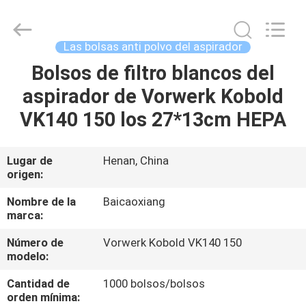
Henan
Toyeen
Biotech
Co.,
Ltd.
Las bolsas anti polvo del aspirador
All
Rights
Reserved.
Bolsos de filtro blancos del
HOGAR
Developed
by
aspirador de Vorwerk Kobold
ECER
PRODUCTOS
VK140 150 los 27*13cm HEPA
SOBRE
Lugar de
Henan, China
origen:
NOSOTROS
Nombre de la
Baicaoxiang
marca:
VIAJE
Número de
Vorwerk Kobold VK140 150
DE
modelo:
LA
Cantidad de
1000 bolsos/bolsos
FÁBRICA
orden mínima: