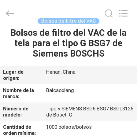
Toyeen
Biotech
Co.,
Ltd.
All
Bolsos de filtro del VAC
Rights
Reserved.
Developed
Bolsos de filtro del VAC de la
HOGAR
by
ECER
tela para el tipo G BSG7 de
PRODUCTOS
Siemens BOSCHS
SOBRE
Lugar de
Henan, China
origen:
NOSOTROS
Nombre de la
Baicaoxiang
marca:
VIAJE
Número de
Tipo y SIEMENS BSG6 BSG7 BSGL3126
DE
modelo:
de Bosch G
LA
Cantidad de
1000 bolsos/bolsos
FÁBRICA
orden mínima: