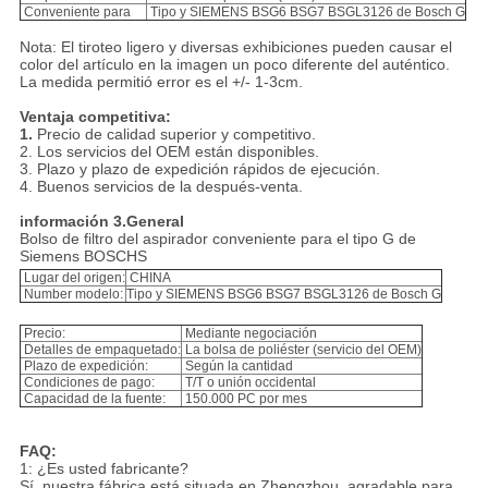
Conveniente para
Tipo y SIEMENS BSG6 BSG7 BSGL3126 de Bosch G
Nota: El tiroteo ligero y diversas exhibiciones pueden causar el
color del artículo en la imagen un poco diferente del auténtico.
La medida permitió error es el +/- 1-3cm.
Ventaja competitiva:
1.
Precio de calidad superior y competitivo.
2. Los servicios del OEM están disponibles.
3. Plazo y plazo de expedición rápidos de ejecución.
4. Buenos servicios de la después-venta.
información 3.General
Bolso de filtro del aspirador conveniente para el tipo G de
Siemens BOSCHS
Lugar del origen:
CHINA
Number modelo:
Tipo y SIEMENS BSG6 BSG7 BSGL3126 de Bosch G
Precio:
Mediante negociación
Detalles de empaquetado:
La bolsa de poliéster (servicio del OEM)
Plazo de expedición:
Según la cantidad
Condiciones de pago:
T/T o unión occidental
Capacidad de la fuente:
150.000 PC por mes
FAQ:
1: ¿Es usted fabricante?
Sí, nuestra fábrica está situada en Zhengzhou, agradable para