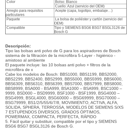
Color
Bolso: Blanco
Cuello: Azul (servicio del OEM)
Arreglo para requisitos
Acepte (capa, logotipo, embalaje…)
particulares
Paquete
La bolsa de poliéster y cartón (servicio del
OEM)
Compatible
Tipo y SIEMENS BSG6 BSG7 BSGL3126 de
Bosch G
Descripción:
Tipo las bolsas anti polvo de G para los aspiradores de Bosch
sistema de la filtración de la microfibra 5-Layer - higiénico -
amistoso al ambiente
El paquete incluye: las 10 bolsas anti polvo + filtros de la
microfibra de x
Cabe los modelos de Bosch: BBS1000, BBS1199, BBS2000,
BBS2299, BBS2400, BBS2999, BBS5000, BBS5999, BBS6000,
BBS6309, BBS6310, BBS6399, BBS7000, BBS7999, BBS8000,
BBS8999, BSA000 - BSA999, BSA1000 – BSA999, BSC1000 –
9999, BSD000 – BSD9999, BSF1000 - BSF1999, BSG4000 –
BSG4999, BSGL4000, BSG60000 – BSG69999, BSG70000 –
BSG79999, BS1/2/5/55/6/7/8, MOVIMIENTO, ACTIVA, ALFA,
SOLIDA, SPHERA, TERROSSA, MODELOS DE SIEMENS S/XS
7 ESTUPENDOS DIVERSOS, GRADOS ÓPTIMOS,
POWERMAX, COMPACTA, PERFECTA, RÁPIDO
5. Fácil quitar y substituir, compatible por
el tipo y SIEMENS
BSG6 BSG7 BSGL3126 de Bosch G
.