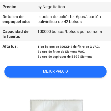
Precio:
by Negotiation
CONTROL
Detalles de
la bolsa de poliéster 6pcs/; cartón
DE
empaquetado:
polivinílico de 42 bolsos
CALIDAD
Capacidad de
100000 bolsos/bolsos por semana
la fuente:
ÉNTRENOS
Alta luz:
,
Tipo bolsos de BOSCHS de filtro de G VAC
,
EN
Bolsos de filtro de Siemens VAC
Bolsos de aspirador de BSG7 Siemens
CONTACTO
CON
MEJOR PRECIO
PIDA
UNA
CITA