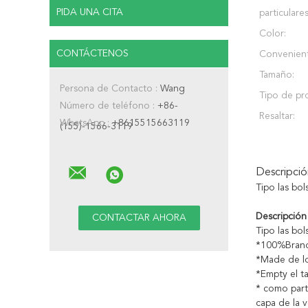
PIDA UNA CITA
particulares
Color:
CONTÁCTENOS
Convenient
Tamaño:
Persona de Contacto :
Wang
Tipo de pr
Número de teléfono :
+86-
Resaltar:
WhatsApp :
+8615515663119
(155)-1566-3119
Descripci
Tipo las bol
Descripción
Tipo las bol
*100%Brandn
*Made de los
*Empty el ta
* como part
capa de la v