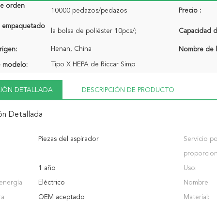
de orden
10000 pedazos/pedazos
Precio :
de empaquetado
la bolsa de poliéster 10pcs/;
Capacidad de
Henan, China
rigen:
Nombre de l
Tipo X HEPA de Riccar Simp
 modelo:
IÓN DETALLADA
DESCRIPCIÓN DE PRODUCTO
ón Detallada
Piezas del aspirador
Servicio p
proporcio
1 año
Uso:
energía:
Eléctrico
Nombre:
ra
OEM aceptado
Material: