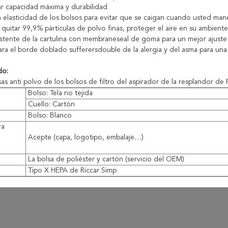
r capacidad máxima y durabilidad
 elasticidad de los bolsos para evitar que se caigan cuando usted manej
 quitar 99,9% párticulas de polvo finas, proteger el aire en su ambiente
sistente de la cartulina con membraneseal de goma para un mejor ajuste 
ara el borde doblado sufferersdouble de la alergia y del asma para una
do:
sas anti polvo de los bolsos de filtro del aspirador de la resplandor de
Bolso: Tela no tejida
Cuello: Cartón
Bolso: Blanco
ra
Acepte (capa, logotipo, embalaje…)
La bolsa de poliéster y cartón (servicio del OEM)
e
Tipo X HEPA de Riccar Simp