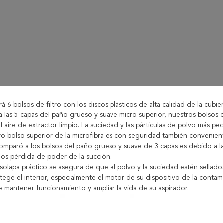
rá 6 bolsos de filtro con los discos plásticos de alta calidad de la cubi
 a las 5 capas del paño grueso y suave micro superior, nuestros bolso
 el aire de extractor limpio. La suciedad y las párticulas de polvo más pe
o bolso superior de la microfibra es con seguridad también convenientes
omparó a los bolsos del paño grueso y suave de 3 capas es debido a la m
os pérdida de poder de la succión.
 solapa práctico se asegura de que el polvo y la suciedad estén sellad
tege el interior, especialmente el motor de su dispositivo de la contam
 mantener funcionamiento y ampliar la vida de su aspirador.