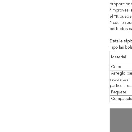
proporciona
*Improves la
el *It puede
* cuello re
perfectos p
Detalle rápi
Tipo las bol
Material
Color
Arreglo pa
requisitos
particulares
Paquete
Compatibl