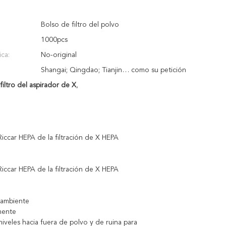
Bolso de filtro del polvo
1000pcs
ica:
No-original
Shangai; Qingdao; Tianjin… como su petición
filtro del aspirador de X
,
 Riccar HEPA de la filtración de X HEPA
 Riccar HEPA de la filtración de X HEPA
l ambiente
mente
 niveles hacia fuera de polvo y de ruina para