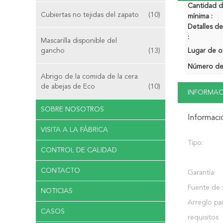
Cantidad 
Cubiertas no tejidas del zapato
(10)
mínima :
Detalles 
:
Mascarilla disponible del
gancho
(13)
Lugar de o
Número de
Abrigo de la comida de la cera
de abejas de Eco
(10)
INFORMAC
SOBRE NOSOTROS
Informaci
VISITA A LA FÁBRICA
Tipo:
CONTROL DE CALIDAD
CONTACTO
Garantía:
Fuente de 
NOTICIAS
Arreglo pa
CASOS
requisitos