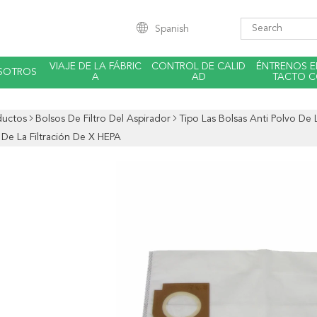
Spanish
VIAJE DE LA FÁBRIC
CONTROL DE CALID
ÉNTRENOS 
SOTROS
A
AD
TACTO 
ductos
Bolsos De Filtro Del Aspirador
Tipo Las Bolsas Anti Polvo De 
 De La Filtración De X HEPA