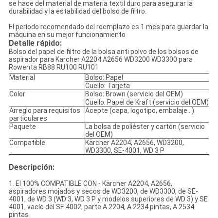
se hace del material de materia textil duro para asegurar la
durabilidad y la estabilidad del bolso de filtro.
El período recomendado del reemplazo es 1 mes para guardar la
máquina en su mejor funcionamiento
Detalle rápido:
Bolso del papel de filtro de la bolsa anti polvo de los bolsos de
aspirador para Karcher A2204 A2656 WD3200 WD3300 para
Rowenta RB88 RU100 RU101
Material
Bolso: Papel
Cuello: Tarjeta
Color
Bolso: Brown (servicio del OEM)
Cuello: Papel de Kraft (servicio del OEM)
Arreglo para requisitos
Acepte (capa, logotipo, embalaje…)
particulares
Paquete
La bolsa de poliéster y cartón (servicio
del OEM)
Compatible
Kärcher A2204, A2656, WD3200,
WD3300, SE-4001, WD 3 P
Descripción:
1.
El 100% COMPATIBLE CON - Kärcher A2204, A2656,
aspiradores mojados y secos de WD3200, de WD3300, de SE-
4001, de WD 3 (WD 3, WD 3 P y modelos superiores de WD 3) y SE
4001, vacío del SE 4002, parte A 2204, A 2234 pintas, A 2534
pintas