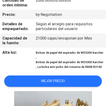
Cantidad de
2000 bolsos/bolsos
orden mínima:
CONTROL
Precio:
by Negotiation
DE
Detalles de
Según el arreglo para requisitos
CALIDAD
empaquetado:
particulares del usuario
Capacidad de
21000 cajas/encajonan por Mes
ÉNTRENOS
la fuente:
EN
Alta luz:
Bolsas de papel del aspirador de WD3200 Karcher
,
CONTACTO
Bolsas de papel del aspirador de WD3300 Karcher
CON
,
La bolsa anti polvo del rowenta de RB88 RU100
PIDA
MEJOR PRECIO
UNA
CITA