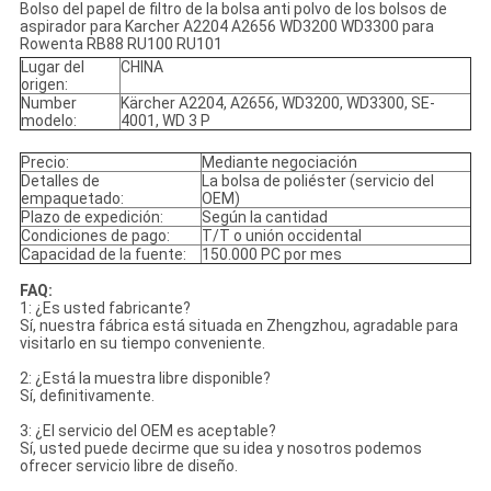
Bolso del papel de filtro de la bolsa anti polvo de los bolsos de
aspirador para Karcher A2204 A2656 WD3200 WD3300 para
Rowenta RB88 RU100 RU101
Lugar del
CHINA
origen:
Number
Kärcher A2204, A2656, WD3200, WD3300, SE-
modelo:
4001, WD 3 P
Precio:
Mediante negociación
Detalles de
La bolsa de poliéster (servicio del
empaquetado:
OEM)
Plazo de expedición:
Según la cantidad
Condiciones de pago:
T/T o unión occidental
Capacidad de la fuente:
150.000 PC por mes
FAQ:
1: ¿Es usted fabricante?
Sí, nuestra fábrica está situada en Zhengzhou, agradable para
visitarlo en su tiempo conveniente.
2: ¿Está la muestra libre disponible?
Sí, definitivamente.
3: ¿El servicio del OEM es aceptable?
Sí, usted puede decirme que su idea y nosotros podemos
ofrecer servicio libre de diseño.