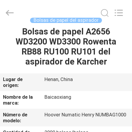
Toyeen
Biotech
Co.,
Ltd.
All
Bolsas de papel del aspirador
Rights
Reserved.
Developed
Bolsas de papel A2656
HOGAR
by
ECER
WD3200 WD3300 Rowenta
PRODUCTOS
RB88 RU100 RU101 del
aspirador de Karcher
SOBRE
NOSOTROS
Lugar de
Henan, China
origen:
VIAJE
Nombre de la
Baicaoxiang
marca:
DE
Número de
Hoover Numatic Henry NUMBAG1000
LA
modelo:
FÁBRICA