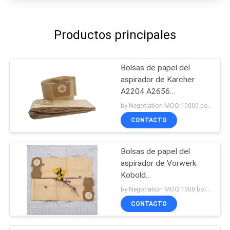
Productos principales
Bolsas de papel del
aspirador de Karcher
A2204 A2656
WD3300/3200 SE4001
by Negotiation MOQ:10000 pedazos/pedazos
CONTACTO
Bolsas de papel del
aspirador de Vorwerk
Kobold
VK118/119/120/121/122/ET
by Negotiation MOQ:1000 bolsos/bolsos
CONTACTO