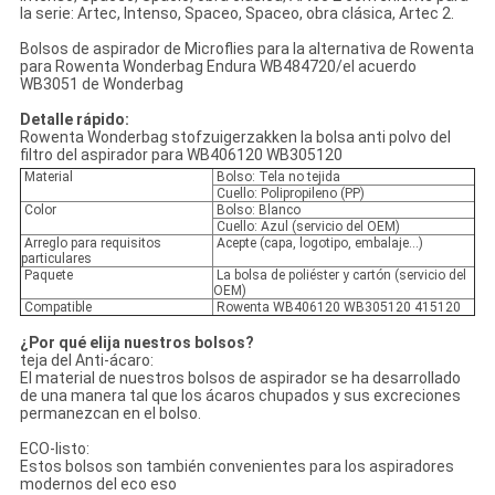
la serie: Artec, Intenso, Spaceo, Spaceo, obra clásica, Artec 2.
Bolsos de aspirador de Microflies para la alternativa de Rowenta
para Rowenta Wonderbag Endura WB484720/el acuerdo
WB3051 de Wonderbag
Detalle rápido:
Rowenta Wonderbag stofzuigerzakken la bolsa anti polvo del
filtro del aspirador para WB406120 WB305120
Material
Bolso: Tela no tejida
Cuello: Polipropileno (PP)
Color
Bolso: Blanco
Cuello: Azul (servicio del OEM)
Arreglo para requisitos
Acepte (capa, logotipo, embalaje…)
particulares
Paquete
La bolsa de poliéster y cartón (servicio del
OEM)
Compatible
Rowenta WB406120 WB305120 415120
¿Por qué elija nuestros bolsos?
teja del Anti-ácaro:
El material de nuestros bolsos de aspirador se ha desarrollado
de una manera tal que los ácaros chupados y sus excreciones
permanezcan en el bolso.
ECO-listo:
Estos bolsos son también convenientes para los aspiradores
modernos del eco eso