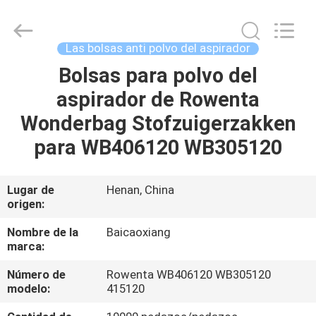
Henan
Toyeen
Biotech
Co.,
Ltd.
Las bolsas anti polvo del aspirador
All
Rights
Reserved.
Bolsas para polvo del
HOGAR
Developed
by
aspirador de Rowenta
ECER
PRODUCTOS
Wonderbag Stofzuigerzakken
para WB406120 WB305120
SOBRE
NOSOTROS
Lugar de
Henan, China
origen:
VIAJE
Nombre de la
Baicaoxiang
marca:
DE
Número de
Rowenta WB406120 WB305120
LA
modelo:
415120
FÁBRICA