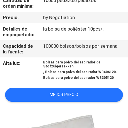
Cantidad de
10000 pedazos/pedazos
orden mínima:
CONTROL
Precio:
by Negotiation
DE
Detalles de
la bolsa de poliéster 10pcs/;
CALIDAD
empaquetado:
Capacidad de
100000 bolsos/bolsos por semana
ÉNTRENOS
la fuente:
EN
Alta luz:
Bolsas para polvo del aspirador de
Stofzuigerzakken
CONTACTO
,
,
Bolsas para polvo del aspirador WB406120
Bolsas para polvo del aspirador WB305120
CON
MEJOR PRECIO
PIDA
UNA
CITA