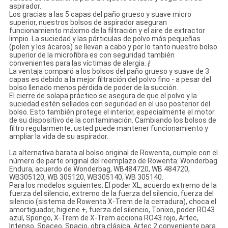
aspirador.
Los gracias a las 5 capas del paño grueso y suave micro
superior, nuestros bolsos de aspirador aseguran
funcionamiento máximo de la filtración y el aire de extractor
limpio. La suciedad y las párticulas de polvo más pequeñas
(polen y los ácaros) se llevan a cabo y por lo tanto nuestro bolso
superior de la microfibra es con seguridad también
convenientes para las víctimas de alergia. ¡!
La ventaja comparó a los bolsos del paño grueso y suave de 3
capas es debido a la mejor filtración del polvo fino - a pesar del
bolso llenado menos pérdida de poder de la succión.
El cierre de solapa práctico se asegura de que el polvo y la
suciedad estén sellados con seguridad en el uso posterior del
bolso. Esto también protege el interior, especialmente el motor
de su dispositivo de la contaminación. Cambiando los bolsos de
filtro regularmente, usted puede mantener funcionamiento y
ampliar la vida de su aspirador.
La alternativa barata al bolso original de Rowenta, cumple con el
número de parte original del reemplazo de Rowenta: Wonderbag
Endura, acuerdo de Wonderbag, WB484720, WB 484720,
WB305120, WB 305120, WB305140, WB 305140.
Para los modelos siguientes: El poder XL, acuerdo extremo de la
fuerza del silencio, extremo de la fuerza del silencio, fuerza del
silencio (sistema de Rowenta X-Trem de la cerradura), choca el
amortiguador, higiene +, fuerza del silencio, Tonixo, poder RO43
azul, Spongo, X-Trem de X-Trem acciona RO43 rojo, Artec,
Intenso, Spaceo, Spacio, obra clásica, Artec 2 conveniente para