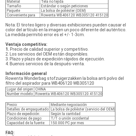
Material
Tela no tejida
Tamaño
Estándar o según peticiones
Paquete
La bolsa de poliéster (OEM)
Conveniente para
Rowenta WB406120 WB305120 415120
Nota: El tiroteo ligero y diversas exhibiciones pueden causar el
color del artículo en la imagen un poco diferente del auténtico.
La medida permitió error es el +/- 1-3cm.
Ventaja competitiva:
1.
Precio de calidad superior y competitivo.
2. Los servicios del OEM están disponibles.
3. Plazo y plazo de expedición rápidos de ejecución.
4. Buenos servicios de la después-venta.
Información general
Rowenta Wonderbag stofzuigerzakken la bolsa anti polvo del
filtro del aspirador para WB406120 WB305120
Lugar del origen:
CHINA
Number modelo:
Rowenta WB406120 WB305120 415120
Precio:
Mediante negociación
Detalles de empaquetado:
La bolsa de poliéster (servicio del OEM)
Plazo de expedición:
Según la cantidad
Condiciones de pago:
T/T o unión occidental
Capacidad de la fuente:
150.000 PC por mes
FAQ: