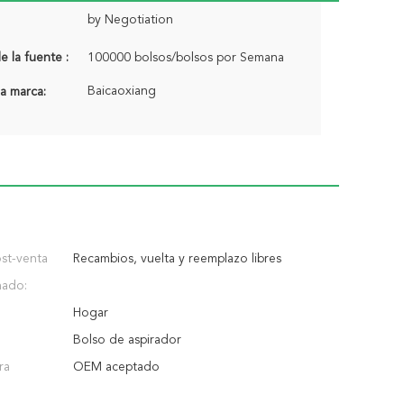
by Negotiation
 la fuente :
100000 bolsos/bolsos por Semana
Baicaoxiang
a marca:
ost-venta
Recambios, vuelta y reemplazo libres
nado:
Hogar
Bolso de aspirador
ra
OEM aceptado