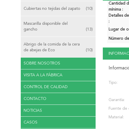
Cantidad 
Cubiertas no tejidas del zapato
(10)
mínima :
Detalles 
:
Mascarilla disponible del
gancho
(13)
Lugar de o
Número de
Abrigo de la comida de la cera
de abejas de Eco
(10)
INFORMAC
SOBRE NOSOTROS
Informaci
VISITA A LA FÁBRICA
Tipo:
CONTROL DE CALIDAD
CONTACTO
Garantía:
Fuente de 
NOTICIAS
Material:
CASOS