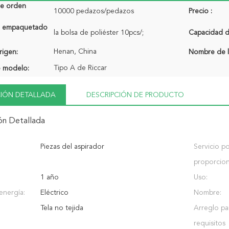
de orden
10000 pedazos/pedazos
Precio :
de empaquetado
la bolsa de poliéster 10pcs/;
Capacidad de
Henan, China
rigen:
Nombre de l
Tipo A de Riccar
 modelo:
IÓN DETALLADA
DESCRIPCIÓN DE PRODUCTO
ón Detallada
Piezas del aspirador
Servicio p
proporcio
1 año
Uso:
energía:
Eléctrico
Nombre:
Tela no tejida
Arreglo pa
requisitos