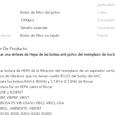
particulare
Bolso de filtro del polvo
Color:
1000pcs
Convenient
Tamaño estándar
Característ
oducto:
Bolso de filtro no tejido
Puerto:
ón De Producto
ar una síntesis de Hepa de las bolsas anti polvo del reemplazo de los bol
:
ar bolsos de HEPA de la filtración del reemplazo de un aspirador vertic
cíos de Vibrance que no tienen cuello ROJO del bolso del VAC.
ara los bolsos RAH-6 (RAH6) y C13H-6 (C13H6) de Riccar
bolsos De un HEPA cabrá el Riccar:
R20E y R20ENT
IBP, VIBPBP, VIBST
 VIBUSA-FS VIB-USASU VIBCL VIBCL-USA
 VIBDL, AMBIENTE, VIBENT
- R100, R200, R250, R300, R300C