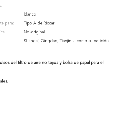
s:
blanco
e para:
Tipo A de Riccar
ica:
No-original
Shangai; Qingdao; Tianjin… como su petición
sos del filtro de aire no tejida y bolsa de papel para el
ales.