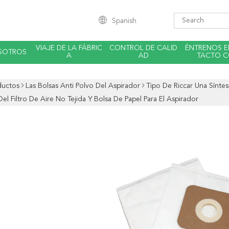
Spanish
VIAJE DE LA FÁBRIC
CONTROL DE CALID
ÉNTRENOS 
SOTROS
A
AD
TACTO 
ductos
Las Bolsas Anti Polvo Del Aspirador
Tipo De Riccar Una Sínte
el Filtro De Aire No Tejida Y Bolsa De Papel Para El Aspirador