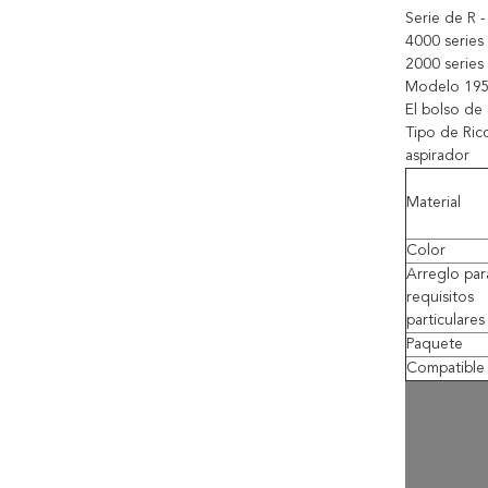
Serie de R 
4000 series
2000 series
Modelo 19
El bolso de 
Tipo de Ricc
aspirador
Material
Color
Arreglo par
requisitos
particulares
Paquete
Compatible