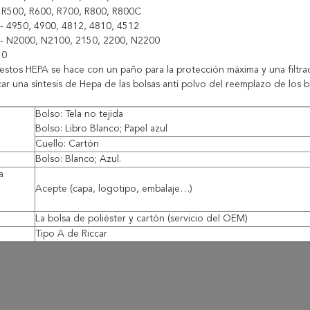
- R500, R600, R700, R800, R800C
 - 4950, 4900, 4812, 4810, 4512
 - N2000, N2100, 2150, 2200, N2200
50
estos HEPA se hace con un paño para la protección máxima y una filtrac
ar una síntesis de Hepa de las bolsas anti polvo del reemplazo de los bol
Bolso: Tela no tejida
Bolso: Libro Blanco; Papel azul
Cuello: Cartón
Bolso: Blanco; Azul.
a
Acepte (capa, logotipo, embalaje…)
La bolsa de poliéster y cartón (servicio del OEM)
Tipo A de Riccar