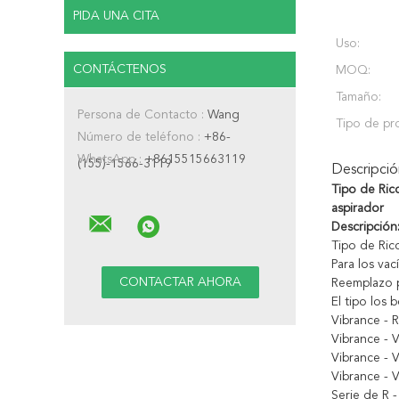
PIDA UNA CITA
Uso:
CONTÁCTENOS
MOQ:
Tamaño:
Persona de Contacto :
Wang
Tipo de pr
Número de teléfono :
+86-
WhatsApp :
+8615515663119
(155)-1566-3119
Descripci
Tipo de Ricc
aspirador
Descripción
Tipo de Ricc
Para los va
Reemplazo p
El tipo los 
Vibrance - 
Vibrance - V
Vibrance -
Vibrance -
Serie de R 