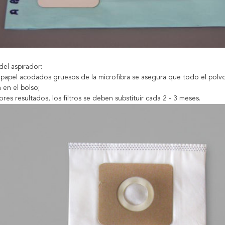
del aspirador:
l papel acodados gruesos de la microfibra se asegura que todo el polv
en el bolso;
ores resultados, los filtros se deben substituir cada 2 - 3 meses.