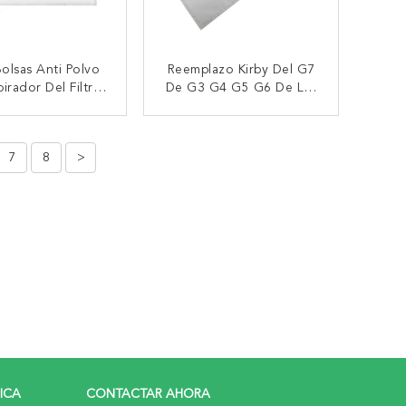
Bolsas Anti Polvo
Reemplazo Kirby Del G7
irador Del Filtro
De G3 G4 G5 G6 De Las
BOSCH BSG7-6-4
G-Series De Kirby
BGL8 BGL5
Vacuum Cleaner Dust
TACTAR AHORA
CONTACTAR AHORA
OGRAFÍAN Todo
Bags
7
8
>
G
RICA
CONTACTAR AHORA