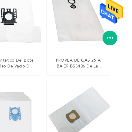
Sintético Del Bote
PROVEA DE GAS 25 A
lso De Vacío De
BAIER BSS406 De Las
sas Anti Polvo Del
Bolsas Anti Polvo
dor De Miele FJM
STARMIX FBV 25/35 AEG
TACTAR AHORA
CONTACTAR AHORA
GN
RSE 1400 Del Aspirador
De Bosch