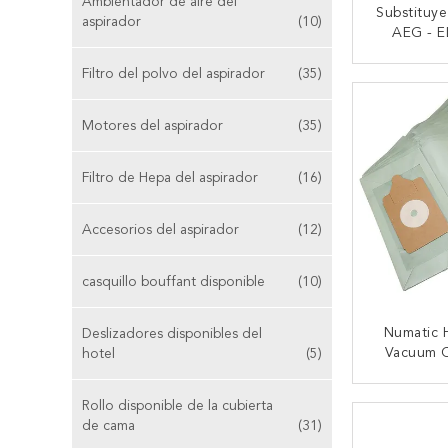
Ambientador de aire del
Substituye
aspirador
(10)
AEG - 
E200/AEG 
HR6999
Filtro del polvo del aspirador
(35)
CONTA
Motores del aspirador
(35)
Filtro de Hepa del aspirador
(16)
Accesorios del aspirador
(12)
casquillo bouffant disponible
(10)
Numatic 
Deslizadores disponibles del
Vacuum C
hotel
(5)
Empaqu
Doble NV
CONTA
Rollo disponible de la cubierta
de cama
(31)