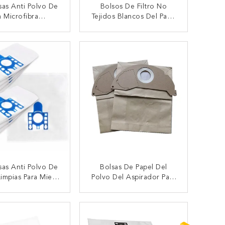
sas Anti Polvo De
Bolsos De Filtro No
a Microfibra
Tejidos Blancos Del Paño
ibles Con Gtech
Grueso Y Suave De La
able K9 ATF305
Microfibra Del Aspirador
TACTAR AHORA
CONTACTAR AHORA
03 Sin Cuerda
De Miele FJM GN
sas Anti Polvo De
Bolsas De Papel Del
impias Para Miele
Polvo Del Aspirador Para
 Clásico S5210
Karcher A2000 2003
 S5261 TT5000
2004 2014 2024 2054
TACTAR AHORA
CONTACTAR AHORA
121C S8310
2064