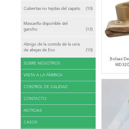
Cubiertas no tejidas del zapato
(10)
Mascarilla disponible del
gancho
(13)
Abrigo de la comida de la cera
de abejas de Eco
(10)
Bolsas D
SOBRE NOSOTROS
WD320
Rowenta
VISITA A LA FÁBRICA
RU101 Del
CONTA
K
CONTROL DE CALIDAD
CONTACTO
NOTICIAS
CASOS