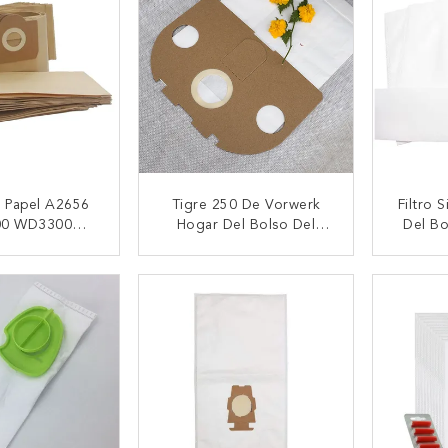
e Papel A2656
Tigre 250 De Vorwerk
Filtro 
0 WD3300
Hogar Del Bolso Del
Del Bo
 RB88 RU100
Reemplazo Del Aspirador
Las Bol
 Aspirador De
251 252
Aspira
CTAR AHORA
CONTACTAR AHORA
CON
archer