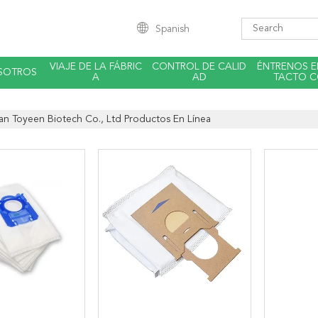
Spanish
VIAJE DE LA FÁBRIC
CONTROL DE CALID
ÉNTRENOS 
SOTROS
A
AD
TACTO 
n Toyeen Biotech Co., Ltd Productos En Línea