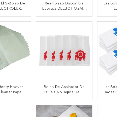
 El S-Bolso De
Reemplazo Disponible
Las Bol
ELECTROLUX
Ecovacs DEEBOT OZMO
L
Favorables 10
T8 Serie T8 Máximo Y T8
Compat
 - 51000829
De AIVI De La Bolsa Anti
Favor
CTAR AHORA
CONTACTAR AHORA
CON
Polvo
ATF3
Henry Hoover
Bolso De Aspirador De
Las Bol
leaner Paper
La Tela No Tejida De La
Hadas L
eta La Capa
Bolsa Anti Polvo De La
GN C1
M-1B/NVM-1C
Eficacia De Miele FJM
S5211
CTAR AHORA
CONTACTAR AHORA
CON
HyClean 3D
S2