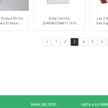
s Bolsos K9 De
Kirby Sentria
Las 2 
ara El Vacío
204808/204811 G10
Del Asp
F039 De ATF3
Universal G10E De La
Para 
tech
Serie De La Bolsa Anti
CTAR AHORA
CONTACTAR AHORA
CON
Polvo F/T De La
MECAN
<
1
2
3
4
5
6
Microfibra
MAPA DEL SITIO
VISITA A LA FÁB