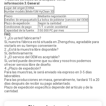
información 3.General
Lugar del origen:
CHINA
Number modelo:
Miele FJM HyClean 3D
Precio:
Mediante negociación
Detalles de empaquetado:
La bolsa de poliéster (servicio del OEM)
Plazo de expedición:
Según la cantidad
Condiciones de pago:
T/T o unión occidental
Capacidad de la fuente:
150.000 PC por mes
FAQ:
1: ¿Es usted fabricante?
Sí, nuestra fábrica está situada en Zhengzhou, agradable para
visitarlo en su tiempo conveniente.
2: ¿Está la muestra libre disponible?
Sí, definitivamente.
3: ¿El servicio del OEM es aceptable?
Sí, usted puede decirme que su idea y nosotros podemos
ofrecer servicio libre de diseño.
4: ¿Plazo de expedición?
Para las muestras, le será enviado vía expreso en 3-5 días
laborables.
Para las producciones en masa, generalmente, tardará 15 a 20
días después de recibir su pago adelantado.
Plazo de expedición específico depende del artículo y de la
cantidad.