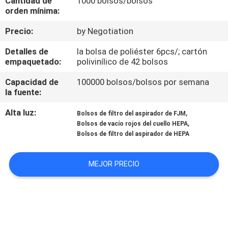
Cantidad de
1000 bolsos/bolsos
orden mínima:
CONTROL
Precio:
by Negotiation
DE
Detalles de
la bolsa de poliéster 6pcs/; cartón
CALIDAD
empaquetado:
polivinílico de 42 bolsos
Capacidad de
100000 bolsos/bolsos por semana
ÉNTRENOS
la fuente:
EN
Alta luz:
,
Bolsos de filtro del aspirador de FJM
,
CONTACTO
Bolsos de vacío rojos del cuello HEPA
Bolsos de filtro del aspirador de HEPA
CON
MEJOR PRECIO
PIDA
UNA
CITA