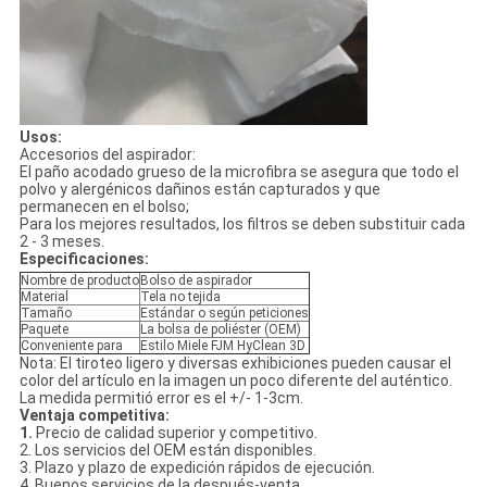
Usos:
Accesorios del aspirador:
El paño acodado grueso de la microfibra se asegura que todo el
polvo y alergénicos dañinos están capturados y que
permanecen en el bolso;
Para los mejores resultados, los filtros se deben substituir cada
2 - 3 meses.
Especificaciones:
Nombre de producto
Bolso de aspirador
Material
Tela no tejida
Tamaño
Estándar o según peticiones
Paquete
La bolsa de poliéster (OEM)
Conveniente para
Estilo Miele FJM HyClean 3D
Nota: El tiroteo ligero y diversas exhibiciones pueden causar el
color del artículo en la imagen un poco diferente del auténtico.
La medida permitió error es el +/- 1-3cm.
Ventaja competitiva:
1.
Precio de calidad superior y competitivo.
2. Los servicios del OEM están disponibles.
3. Plazo y plazo de expedición rápidos de ejecución.
4. Buenos servicios de la después-venta.