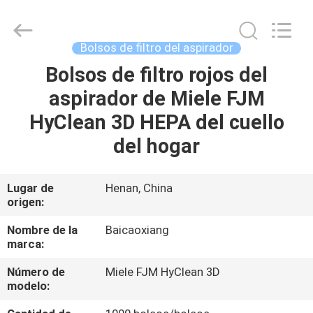
Toyeen
Biotech
Co.,
Ltd.
All
Bolsos de filtro del aspirador
Rights
Reserved.
Developed
Bolsos de filtro rojos del
HOGAR
by
ECER
aspirador de Miele FJM
PRODUCTOS
HyClean 3D HEPA del cuello
del hogar
SOBRE
NOSOTROS
Lugar de
Henan, China
origen:
VIAJE
Nombre de la
Baicaoxiang
marca:
DE
Número de
Miele FJM HyClean 3D
LA
modelo:
FÁBRICA