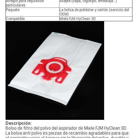
Arreglo para requisitos
Acepte (capa, logotipo, embalaje…)
particulares
Paquete
La bolsa de poliéster y cartón (servicio del
OEM)
Compatible
Miele FJM HyClean 3D
Descripción:
Bolso de filtro del polvo del aspirador de Miele FJM HyClean 3D.
La bolsa anti polvo es piezas de recambio agradables para que