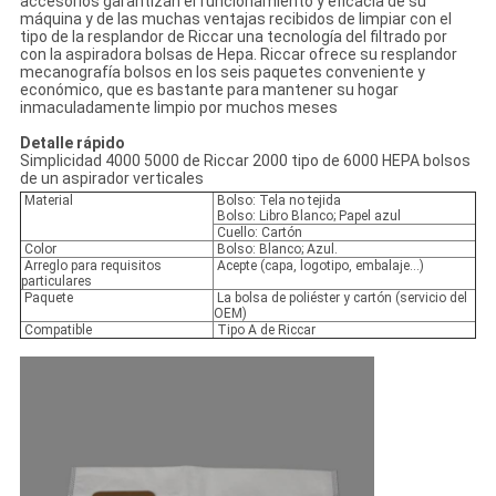
accesorios garantizan el funcionamiento y eficacia de su
máquina y de las muchas ventajas recibidos de limpiar con el
tipo de la resplandor de Riccar una tecnología del filtrado por
con la aspiradora bolsas de Hepa. Riccar ofrece su resplandor
mecanografía bolsos en los seis paquetes conveniente y
económico, que es bastante para mantener su hogar
inmaculadamente limpio por muchos meses
Detalle rápido
Simplicidad 4000 5000 de Riccar 2000 tipo de 6000 HEPA bolsos
de un aspirador verticales
Material
Bolso: Tela no tejida
Bolso: Libro Blanco; Papel azul
Cuello: Cartón
Color
Bolso: Blanco; Azul.
Arreglo para requisitos
Acepte (capa, logotipo, embalaje…)
particulares
Paquete
La bolsa de poliéster y cartón (servicio del
OEM)
Compatible
Tipo A de Riccar