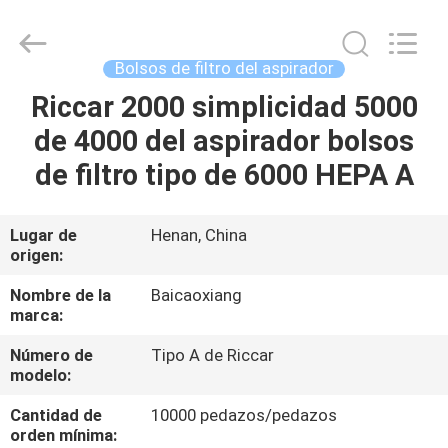
Toyeen
Biotech
Co.,
Ltd.
All
Bolsos de filtro del aspirador
Rights
Reserved.
Developed
Riccar 2000 simplicidad 5000
HOGAR
by
ECER
de 4000 del aspirador bolsos
PRODUCTOS
de filtro tipo de 6000 HEPA A
SOBRE
Lugar de
Henan, China
origen:
NOSOTROS
Nombre de la
Baicaoxiang
marca:
VIAJE
Número de
Tipo A de Riccar
DE
modelo:
LA
Cantidad de
10000 pedazos/pedazos
FÁBRICA
orden mínima: