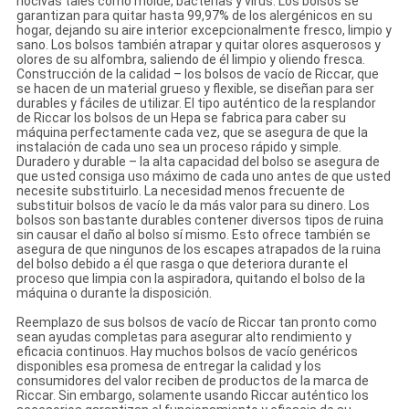
nocivas tales como molde, bacterias y virus. Los bolsos se
garantizan para quitar hasta 99,97% de los alergénicos en su
hogar, dejando su aire interior excepcionalmente fresco, limpio y
sano. Los bolsos también atrapar y quitar olores asquerosos y
olores de su alfombra, saliendo de él limpio y oliendo fresca.
Construcción de la calidad – los bolsos de vacío de Riccar, que
se hacen de un material grueso y flexible, se diseñan para ser
durables y fáciles de utilizar. El tipo auténtico de la resplandor
de Riccar los bolsos de un Hepa se fabrica para caber su
máquina perfectamente cada vez, que se asegura de que la
instalación de cada uno sea un proceso rápido y simple.
Duradero y durable – la alta capacidad del bolso se asegura de
que usted consiga uso máximo de cada uno antes de que usted
necesite substituirlo. La necesidad menos frecuente de
substituir bolsos de vacío le da más valor para su dinero. Los
bolsos son bastante durables contener diversos tipos de ruina
sin causar el daño al bolso sí mismo. Esto ofrece también se
asegura de que ningunos de los escapes atrapados de la ruina
del bolso debido a él que rasga o que deteriora durante el
proceso que limpia con la aspiradora, quitando el bolso de la
máquina o durante la disposición.
Reemplazo de sus bolsos de vacío de Riccar tan pronto como
sean ayudas completas para asegurar alto rendimiento y
eficacia continuos. Hay muchos bolsos de vacío genéricos
disponibles esa promesa de entregar la calidad y los
consumidores del valor reciben de productos de la marca de
Riccar. Sin embargo, solamente usando Riccar auténtico los