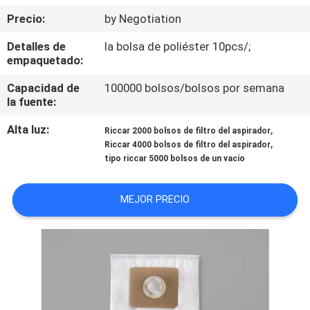
Precio:
by Negotiation
CONTROL
Detalles de
la bolsa de poliéster 10pcs/;
DE
empaquetado:
CALIDAD
Capacidad de
100000 bolsos/bolsos por semana
la fuente:
ÉNTRENOS
Alta luz:
,
Riccar 2000 bolsos de filtro del aspirador
,
EN
Riccar 4000 bolsos de filtro del aspirador
tipo riccar 5000 bolsos de un vacío
CONTACTO
CON
MEJOR PRECIO
PIDA
UNA
CITA