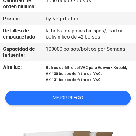
Cantidad de
1000 bolsos/bolsos
orden mínima:
CONTROL
Precio:
by Negotiation
DE
Detalles de
la bolsa de poliéster 6pcs/; cartón
CALIDAD
empaquetado:
polivinílico de 42 bolsos
Capacidad de
100000 bolsos/bolsos por Semana
ÉNTRENOS
la fuente:
EN
Alta luz:
,
Bolsos de filtro del VAC para Vorwerk Kobold
,
CONTACTO
VK 130 bolsos de filtro del VAC
VK 131 bolsos de filtro del VAC
CON
MEJOR PRECIO
PIDA
UNA
CITA