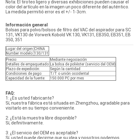
Nota: El tiroteo ligero y diversas exhibiciones pueden causar el
color del artículo en la imagen un poco diferente del auténtico.
La medida permitió error es el +/- 1-3cm.
Información general
Bolsas para polvo/bolsos de filtro del VAC del aspirador para SC
131, VK130 de Vorwerk Kobold VK 130, VK131, EB350, EB351, EB
350, 351
Lugar del origen:
CHINA
Number modelo:
130/131
Precio:
Mediante negociación
Detalles de empaquetado:
La bolsa de poliéster (servicio del OEM)
Plazo de expedición:
Según la cantidad
Condiciones de pago:
T/T o unión occidental
Capacidad de la fuente:
150.000 PC por mes
FAQ:
1: ¿Es usted fabricante?
Sí, nuestra fábrica está situada en Zhengzhou, agradable para
visitarlo en su tiempo conveniente.
2: ¿Está la muestra libre disponible?
Sí, definitivamente.
3: ¿El servicio del OEM es aceptable?
Sí, usted puede decirme que su idea y nosotros podemos