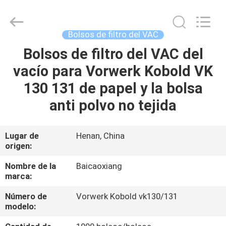
Toyeen
Biotech
Co.,
Ltd.
All
Bolsos de filtro del VAC
Rights
Reserved.
Bolsos de filtro del VAC del
HOGAR
Developed
by
ECER
vacío para Vorwerk Kobold VK
PRODUCTOS
130 131 de papel y la bolsa
anti polvo no tejida
SOBRE
NOSOTROS
Lugar de
Henan, China
origen:
VIAJE
Nombre de la
Baicaoxiang
marca:
DE
Número de
Vorwerk Kobold vk130/131
LA
modelo:
FÁBRICA