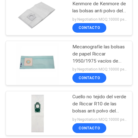
Kenmore de Kenmore de
las bolsas anti polvo del
aspirador de HEPA
by Negotiation MOQ:10000 pedazos/pedazos
50104 8 bolsos de vacío
CONTACTO
del bote
Mecanografíe las bolsas
de papel Riccar
1950/1975 vacíos de
HEPA del reemplazo de
by Negotiation MOQ:10000 pedazos/pedazos
un aspirador
CONTACTO
Cuello no tejido del verde
de Riccar R10 de las
bolsas anti polvo del
aspirador de HEPA
by Negotiation MOQ:10000 pedazos/pedazos
CONTACTO