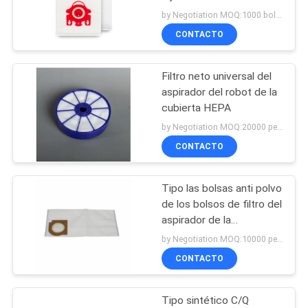
cuello del hogar
by Negotiation MOQ:1000 bolsos/bolsos
MAPA
CONTACTO
DEL
SITIO
Filtro neto universal del
aspirador del robot de la
PRIVACY
cubierta HEPA
by Negotiation MOQ:20000 pedazos/pedazos
POLICY
CONTACTO
Tipo las bolsas anti polvo
de los bolsos de filtro del
aspirador de la
resplandor de Riccar
by Negotiation MOQ:10000 pedazos/pedazos
HEPA de la filtración de
CONTACTO
X HEPA
Tipo sintético C/Q