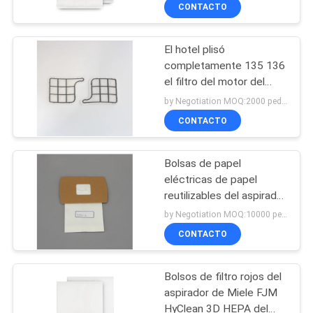
HyClean
CONTACTO
CONTROL
El hotel plisó
DE
completamente 135 136
CALIDAD
el filtro del motor del
aspirador del algodón
by Negotiation MOQ:2000 pedazos/pedazos
HEPA
ÉNTRENOS
CONTACTO
EN
Bolsas de papel
CONTACTO
eléctricas de papel
CON
reutilizables del aspirador
del tipo B HEPA de Oreck
by Negotiation MOQ:10000 pedazos/pedazos
CONTACTO
PIDA
UNA
Bolsos de filtro rojos del
CITA
aspirador de Miele FJM
HyClean 3D HEPA del