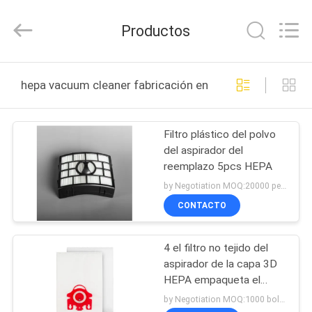
Toyeen
Biotech
Co.,
Productos
Ltd.
All
Rights
Reserved.
Developed
HOGAR
by
hepa vacuum cleaner fabricación en línea
ECER
PRODUCTOS
Filtro plástico del polvo
del aspirador del
SOBRE
reemplazo 5pcs HEPA
NOSOTROS
by Negotiation MOQ:20000 pedazos/pedazos
CONTACTO
VIAJE
4 el filtro no tejido del
DE
aspirador de la capa 3D
LA
HEPA empaqueta el
cuello rojo Miele FJM
FÁBRICA
by Negotiation MOQ:1000 bolsos/bolsos